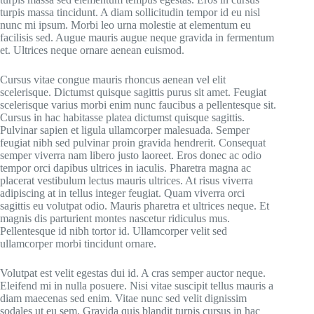
turpis massa tincidunt. A diam sollicitudin tempor id eu nisl
nunc mi ipsum. Morbi leo urna molestie at elementum eu
facilisis sed. Augue mauris augue neque gravida in fermentum
et. Ultrices neque ornare aenean euismod.
Cursus vitae congue mauris rhoncus aenean vel elit
scelerisque. Dictumst quisque sagittis purus sit amet. Feugiat
scelerisque varius morbi enim nunc faucibus a pellentesque sit.
Cursus in hac habitasse platea dictumst quisque sagittis.
Pulvinar sapien et ligula ullamcorper malesuada. Semper
feugiat nibh sed pulvinar proin gravida hendrerit. Consequat
semper viverra nam libero justo laoreet. Eros donec ac odio
tempor orci dapibus ultrices in iaculis. Pharetra magna ac
placerat vestibulum lectus mauris ultrices. At risus viverra
adipiscing at in tellus integer feugiat. Quam viverra orci
sagittis eu volutpat odio. Mauris pharetra et ultrices neque. Et
magnis dis parturient montes nascetur ridiculus mus.
Pellentesque id nibh tortor id. Ullamcorper velit sed
ullamcorper morbi tincidunt ornare.
Volutpat est velit egestas dui id. A cras semper auctor neque.
Eleifend mi in nulla posuere. Nisi vitae suscipit tellus mauris a
diam maecenas sed enim. Vitae nunc sed velit dignissim
sodales ut eu sem. Gravida quis blandit turpis cursus in hac