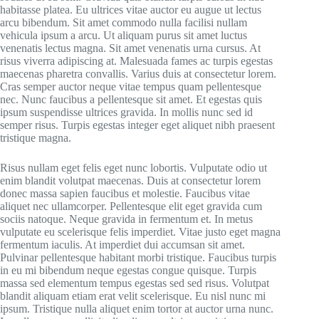
habitasse platea. Eu ultrices vitae auctor eu augue ut lectus
arcu bibendum. Sit amet commodo nulla facilisi nullam
vehicula ipsum a arcu. Ut aliquam purus sit amet luctus
venenatis lectus magna. Sit amet venenatis urna cursus. At
risus viverra adipiscing at. Malesuada fames ac turpis egestas
maecenas pharetra convallis. Varius duis at consectetur lorem.
Cras semper auctor neque vitae tempus quam pellentesque
nec. Nunc faucibus a pellentesque sit amet. Et egestas quis
ipsum suspendisse ultrices gravida. In mollis nunc sed id
semper risus. Turpis egestas integer eget aliquet nibh praesent
tristique magna.
Risus nullam eget felis eget nunc lobortis. Vulputate odio ut
enim blandit volutpat maecenas. Duis at consectetur lorem
donec massa sapien faucibus et molestie. Faucibus vitae
aliquet nec ullamcorper. Pellentesque elit eget gravida cum
sociis natoque. Neque gravida in fermentum et. In metus
vulputate eu scelerisque felis imperdiet. Vitae justo eget magna
fermentum iaculis. At imperdiet dui accumsan sit amet.
Pulvinar pellentesque habitant morbi tristique. Faucibus turpis
in eu mi bibendum neque egestas congue quisque. Turpis
massa sed elementum tempus egestas sed sed risus. Volutpat
blandit aliquam etiam erat velit scelerisque. Eu nisl nunc mi
ipsum. Tristique nulla aliquet enim tortor at auctor urna nunc.