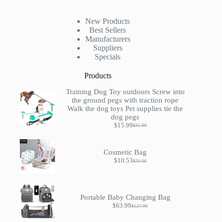
New Products
Best Sellers
Manufacturers
Suppliers
Specials
Products
Training Dog Toy outdoors Screw into
the ground pegs with traction rope
Walk the dog toys Pet supplies tie the
dog pegs
$
15.99
$
31.98
Original
Current
price
price
was:
is:
$31.98.
$15.99.
Cosmetic Bag
$
10.53
$
21.06
Original
Current
price
price
was:
is:
$21.06.
$10.53.
Portable Baby Changing Bag
$
63.99
$
127.99
Original
Current
price
price