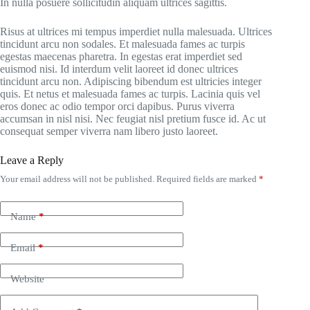
In nulla posuere sollicitudin aliquam ultrices sagittis.
Risus at ultrices mi tempus imperdiet nulla malesuada. Ultrices
tincidunt arcu non sodales. Et malesuada fames ac turpis
egestas maecenas pharetra. In egestas erat imperdiet sed
euismod nisi. Id interdum velit laoreet id donec ultrices
tincidunt arcu non. Adipiscing bibendum est ultricies integer
quis. Et netus et malesuada fames ac turpis. Lacinia quis vel
eros donec ac odio tempor orci dapibus. Purus viverra
accumsan in nisl nisi. Nec feugiat nisl pretium fusce id. Ac ut
consequat semper viverra nam libero justo laoreet.
Leave a Reply
Your email address will not be published.
Required fields are marked
*
Name
*
Email
*
Website