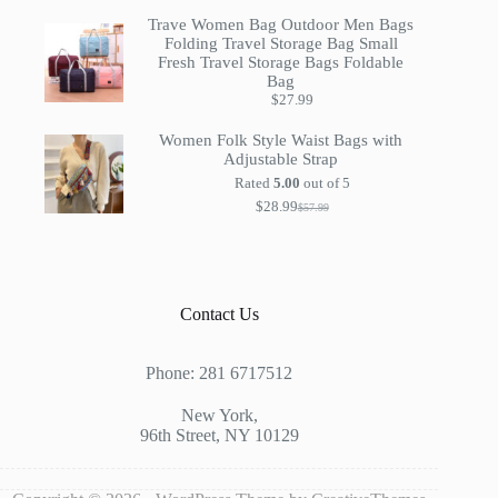
was:
is:
$127.99.
$63.99.
Trave Women Bag Outdoor Men Bags
Folding Travel Storage Bag Small
Fresh Travel Storage Bags Foldable
Bag
$
27.99
Women Folk Style Waist Bags with
Adjustable Strap
Rated
5.00
out of 5
$
28.99
$
57.99
Original
Current
price
price
was:
is:
$57.99.
$28.99.
Contact Us
Phone: 281 6717512
New York,
96th Street, NY 10129