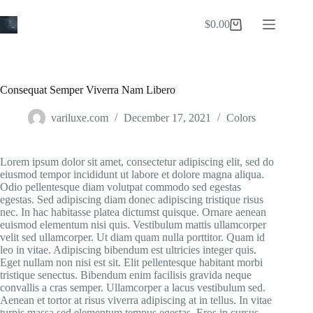
Skip
to
$
0.00
Shopping
content
cart
Consequat Semper Viverra Nam Libero
variluxe.com
December 17, 2021
Colors
Lorem ipsum dolor sit amet, consectetur adipiscing elit, sed do
eiusmod tempor incididunt ut labore et dolore magna aliqua.
Odio pellentesque diam volutpat commodo sed egestas
egestas. Sed adipiscing diam donec adipiscing tristique risus
nec. In hac habitasse platea dictumst quisque. Ornare aenean
euismod elementum nisi quis. Vestibulum mattis ullamcorper
velit sed ullamcorper. Ut diam quam nulla porttitor. Quam id
leo in vitae. Adipiscing bibendum est ultricies integer quis.
Eget nullam non nisi est sit. Elit pellentesque habitant morbi
tristique senectus. Bibendum enim facilisis gravida neque
convallis a cras semper. Ullamcorper a lacus vestibulum sed.
Aenean et tortor at risus viverra adipiscing at in tellus. In vitae
turpis massa sed elementum tempus egestas. Eros in cursus